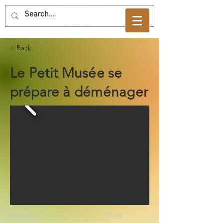
< Back
Le Petit Musée se
prépare à déménager
Previous
Next