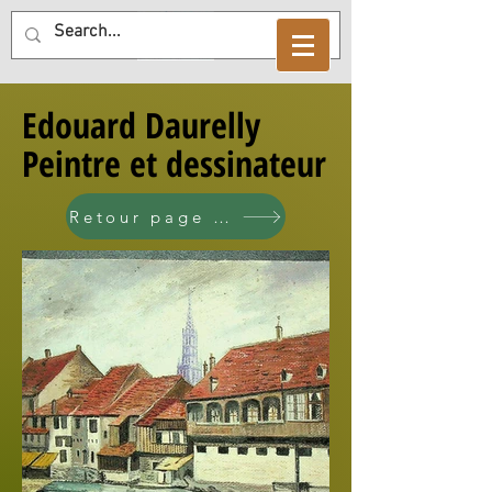
Edouard Daurelly
Peintre et dessinateur
Retour page Daurelly