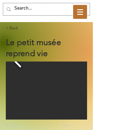
< Back
Le petit musée
reprend vie
Previous
Next