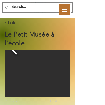
< Back
Le Petit Musée à
l'école
Previous
Next