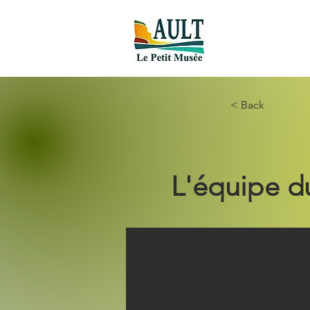
Accueil new
< Back
L'équipe d