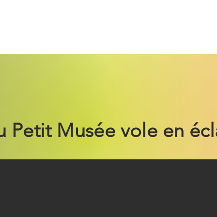
Belle époque
Monuments
Suite
u Petit Musée vole en écl