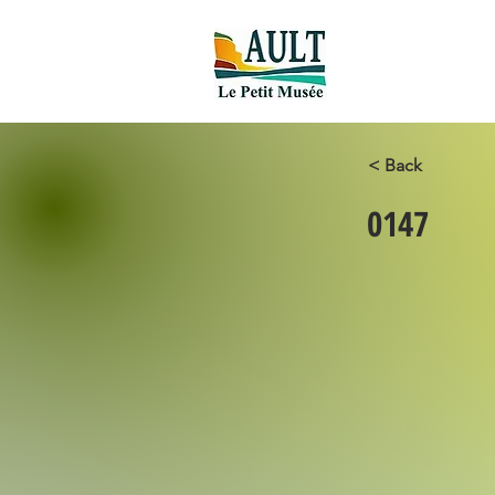
Accueil new
< Back
0147