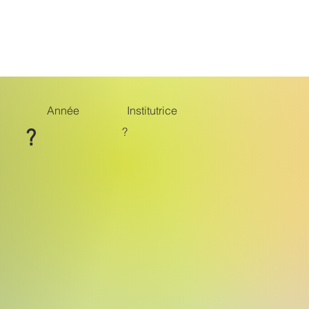
Belle époque
Monuments
Suite
Année
Institutrice
?
?