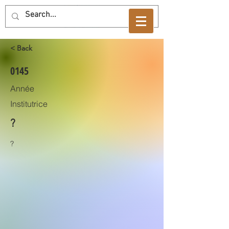
< Back
0145
Année
Institutrice
?
?