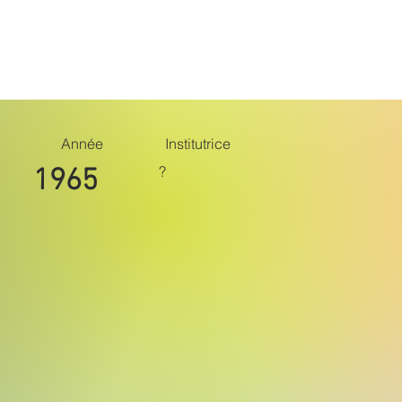
Belle époque
Monuments
Suite
Année
Institutrice
?
1965