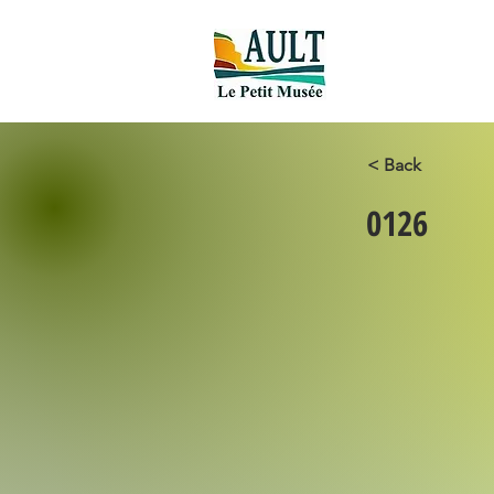
Accueil new
< Back
0126