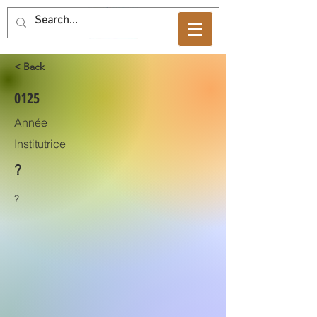
< Back
0125
Année
Institutrice
?
?