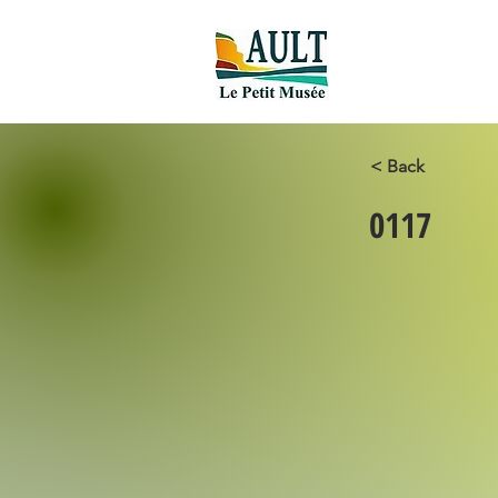
Accueil new
< Back
0117