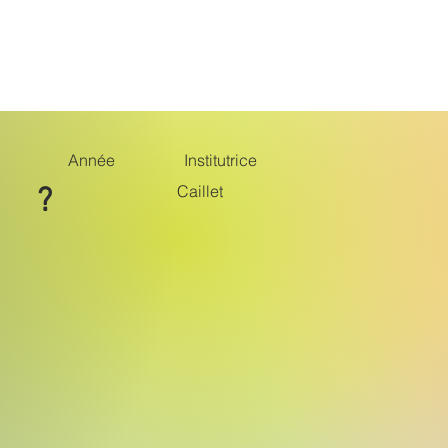
Belle époque
Monuments
Suite
Année
Institutrice
Caillet
?