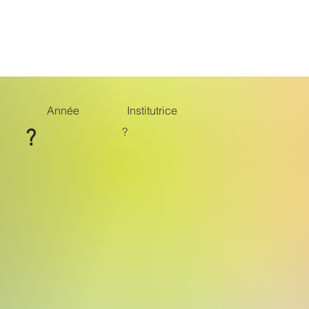
Belle époque
Monuments
Suite
Année
Institutrice
?
?