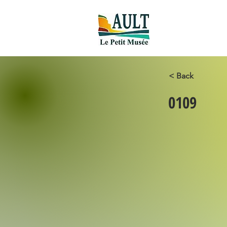
Accueil new
< Back
0109