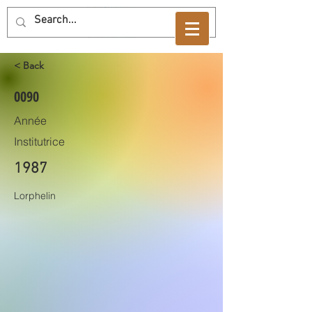
< Back
0090
Année
Institutrice
1987
Lorphelin