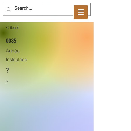
< Back
0085
Année
Institutrice
?
?