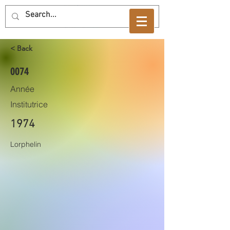
< Back
0074
Année
Institutrice
1974
Lorphelin