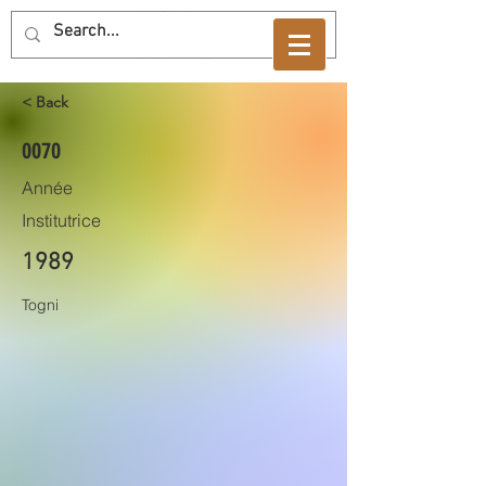
< Back
0070
Année
Institutrice
1989
Togni