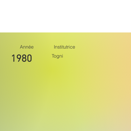
Belle époque
Monuments
Suite
Année
Institutrice
Togni
1980