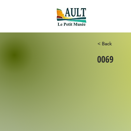
Accueil new
< Back
0069