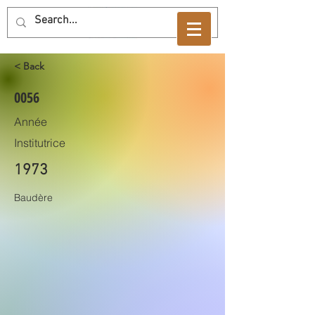
< Back
0056
Année
Institutrice
1973
Baudère