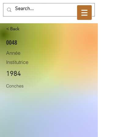
< Back
0048
Année
Institutrice
1984
Conches