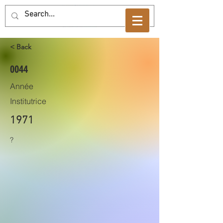
< Back
0044
Année
Institutrice
1971
?