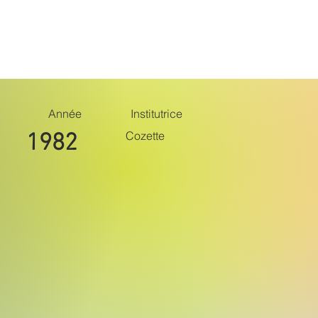
Belle époque
Monuments
Suite
Année
Institutrice
Cozette
1982