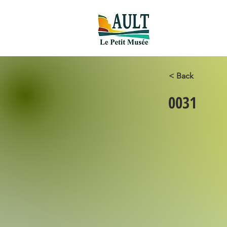
Accueil new
< Back
0031