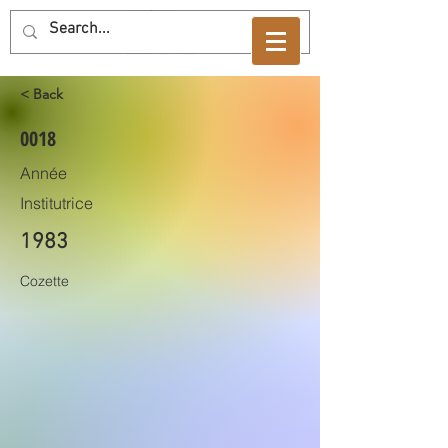
< Back
0018
Année
Institutrice
1983
Cozette