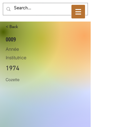
< Back
0009
Année
Institutrice
1974
Cozette