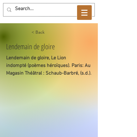
< Back
Lendemain de gloire
Lendemain de gloire, Le Lion
indompté (poèmes héroïques). Paris: Au
Magasin Théâtral : Schaub-Barbré, (s.d.).