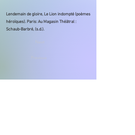
Lendemain de gloire, Le Lion indompté (poèmes
héroïques). Paris: Au Magasin Théâtral :
Schaub-Barbré, (s.d.).
Next
Previous