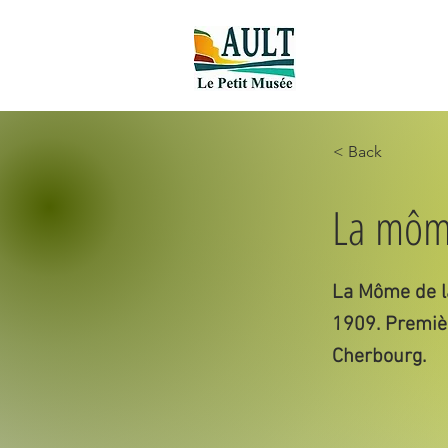
Accueil new
< Back
La môme
La Môme de la 
1909. Premièr
Cherbourg.