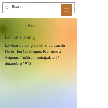
< Back
La fleur du sang
La Fleur du sang, ballet, musique de
Marie Thérèse Drogue. Première à
Avignon, Théâtre municipal, le 21
décembre 1913.