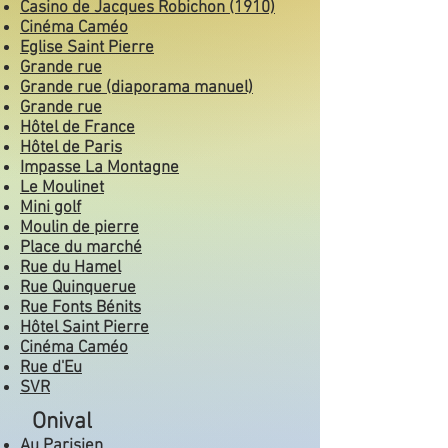
Casino de Jacques Robichon (1910)
Cinéma Caméo
Eglise Saint Pierre
Grande rue
Grande rue (diaporama manuel)
Grande rue
Hôtel de France
Hôtel de Paris
Impasse La Montagne
Le Moulinet
Mini golf
Moulin de pierre
Place du marché
Rue du Hamel
Rue Quinquerue
Rue Fonts Bénits
Hôtel Saint Pierre
Cinéma Caméo
Rue d'Eu
SVR
Onival
Au Parisien