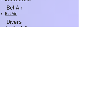
Bel Air
Bel Air
Divers
Aviation Ault
Baigneurs
Bateaux Ault
Groupes
Humoristique
Montages
Pêche
Recul falaise
Tempêtes
Tempêtes (2)
Tennis
Vue générale