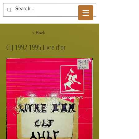
< Back
CLJ
1992 1995
Livre d'or